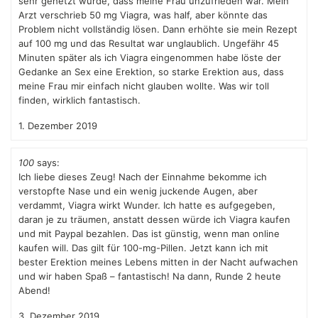
sehr gehetzt wurde, dass meine Frau unzufrieden war. Mein
Arzt verschrieb 50 mg Viagra, was half, aber könnte das
Problem nicht vollständig lösen. Dann erhöhte sie mein Rezept
auf 100 mg und das Resultat war unglaublich. Ungefähr 45
Minuten später als ich Viagra eingenommen habe löste der
Gedanke an Sex eine Erektion, so starke Erektion aus, dass
meine Frau mir einfach nicht glauben wollte. Was wir toll
finden, wirklich fantastisch.
1. Dezember 2019
100
says:
Ich liebe dieses Zeug! Nach der Einnahme bekomme ich
verstopfte Nase und ein wenig juckende Augen, aber
verdammt, Viagra wirkt Wunder. Ich hatte es aufgegeben,
daran je zu träumen, anstatt dessen würde ich Viagra kaufen
und mit Paypal bezahlen. Das ist günstig, wenn man online
kaufen will. Das gilt für 100-mg-Pillen. Jetzt kann ich mit
bester Erektion meines Lebens mitten in der Nacht aufwachen
und wir haben Spaß – fantastisch! Na dann, Runde 2 heute
Abend!
3. Dezember 2019