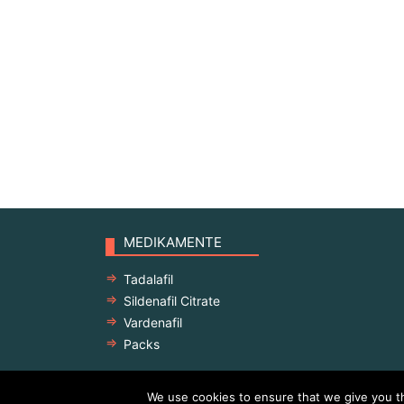
MEDIKAMENTE
Tadalafil
Sildenafil Citrate
Vardenafil
Packs
We use cookies to ensure that we give you th