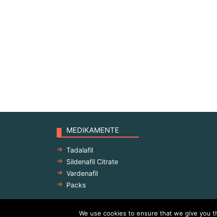
MEDIKAMENTE
Tadalafil
Sildenafil Citrate
Vardenafil
Packs
We use cookies to ensure that we give you th